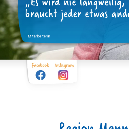
„Es wird nie langweilig, 
Anmeldun
Beratung
Sonnenblu
braucht jeder etwas and
Offenes H
Mitarbeiterin
Anmeldun
Region Mann